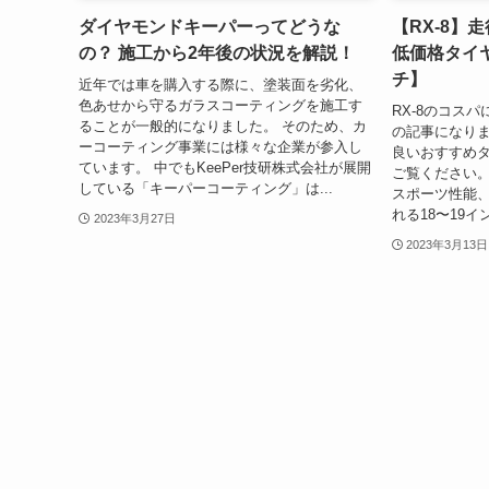
ダイヤモンドキーパーってどうな
【RX-8】
の？ 施工から2年後の状況を解説！
低価格タイヤ
チ】
近年では車を購入する際に、塗装面を劣化、
色あせから守るガラスコーティングを施工す
RX-8のコス
ることが一般的になりました。 そのため、カ
の記事になりま
ーコーティング事業には様々な企業が参入し
良いおすすめ
ています。 中でもKeePer技研株式会社が展開
ご覧ください。
している「キーパーコーティング」は...
スポーツ性能
れる18〜19イ
2023年3月27日
2023年3月13日