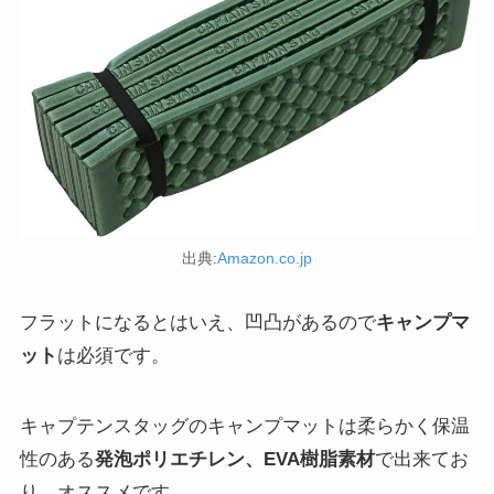
出典:
Amazon.co.jp
フラットになるとはいえ、凹凸があるので
キャンプマ
ット
は必須です。
キャプテンスタッグのキャンプマットは柔らかく保温
性のある
発泡ポリエチレン、EVA樹脂素材
で出来てお
り、オススメです。