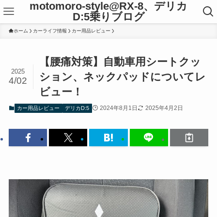
motomoro-style@RX-8、デリカ
D:5乗りブログ
ホーム
カーライフ情報
カー用品レビュー
【腰痛対策】自動車用シートクッ
2025
ション、ネックパッドについてレ
4/02
ビュー！
2024年8月1日
2025年4月2日
カー用品レビュー
デリカD:5