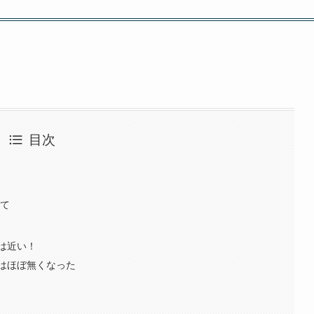
目次
いて
は近い！
はほぼ無くなった