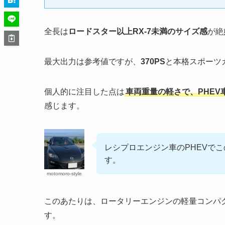
全長は
ロードスター以上RX-7未満のサイズ感
が絶
最大出力は参考値ですが、
370PS
と本格スポーツ
個人的に注目した点は
車両重量の軽さで、PHEV車
感じます。
レシプロエンジン車のPHEVで
す。
motomoro-style
このあたりは、ロータリーエンジンの軽量コンパ
す。